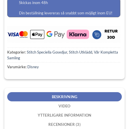
Skickas inom 48h
Din beställning levereras så snabbt som möjligt inom EU!
Kategorier:
Stitch Speciella Gosedjur
,
Stitch Utklädd
,
Vår Kompletta
Samling
Varumärke:
Disney
BESKRIVNING
VIDEO
YTTERLIGARE INFORMATION
RECENSIONER (3)