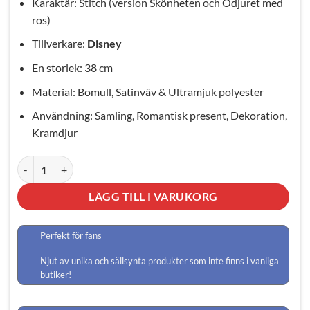
Karaktär: Stitch (version Skönheten och Odjuret med
689 kr.
559 kr.
ros)
Tillverkare:
Disney
En storlek: 38 cm
Material: Bomull, Satinväv & Ultramjuk polyester
Användning: Samling, Romantisk present, Dekoration,
Kramdjur
Stitch Gosedjur Skönheten och Odjuret mängd
LÄGG TILL I VARUKORG
Perfekt för fans
Njut av unika och sällsynta produkter som inte finns i vanliga
butiker!