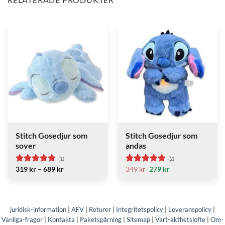
Stitch
Stitch
Gosedjur
Gosedjur
som
som
sover
andas
Stitch Gosedjur som
Stitch Gosedjur som
sover
andas
(1)
(2)
Prisintervall:
Det
Det
319
kr
–
689
kr
349
kr
279
kr
Betygsatt
5
Betygsatt
5
319 kr
ursprungliga
nuvarande
av 5
av 5
till
priset
priset
689 kr
var:
är:
349 kr.
279 kr.
juridisk-information
|
AFV
|
Returer
|
Integritetspolicy
|
Leveranspolicy
|
Vanliga-fragor
|
Kontakta
|
Paketspårning
|
Sitemap
|
Vart-akthetslofte
|
Om-