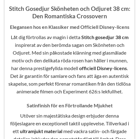
Stitch Gosedjur Skönheten och Odjuret 38 cm:
Den Romantiska Crossovern
Elegansen hos en Klassiker med Officiell Disney-licens
Låt dig förtrollas av magin i detta
Stitch gosedjur 38 cm
inspirerat av den berömda sagan om Skönheten och
Odjuret. Med sin påkostade klänning med glasmålade
motiv och den delikata röda rosen han håller i munnen,
har denna prestigefyllda modell
officiell Disney-licens
.
Det är garantin för samlare och fans att äga en autentisk
skapelse, som perfekt förenar romantiken från den tidlösa
animerade filmen och Experiment 626:s lekfullhet.
Satinfinish för en Förtrollande Mjukhet
Utöver sin majestätiska design erbjuder denna
följeslagare en exceptionell taktil upplevelse. Tillverkad i
ett
ultramjukt material
med vackra satin- och färgade
detaljer, inbjuder den oemotståndligt till ömhet. Dess