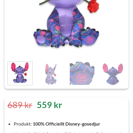
Det
Det
689
kr
559
kr
ursprungliga
nuvarande
priset
priset
Produkt:
100% Officiellt Disney-gosedjur
var:
är: