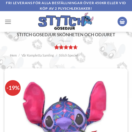
Skip
FRI LEVERANS FÖR ALLA BESTÄLLNINGAR ÖVER 450KR ELLER VID
KÖP AV 2 PLYSCHLEKSAKER!
to
content
STITCH GOSEDJUR SKÖNHETEN OCH ODJURET
Betygsatt
2
Hem
/
Vår Kompletta Samling
/
Stitch Speciella Gosedjur
4.67
av 5
baserat på
kundrecensioner
-19%