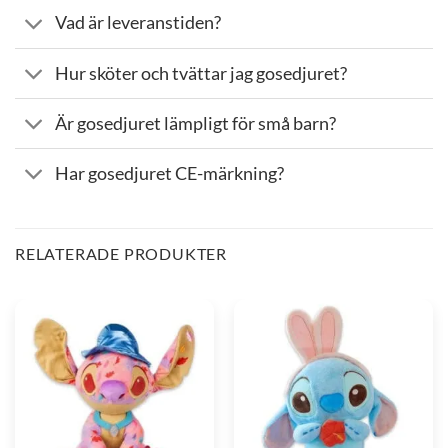
Vad är leveranstiden?
Hur sköter och tvättar jag gosedjuret?
Är gosedjuret lämpligt för små barn?
Har gosedjuret CE-märkning?
RELATERADE PRODUKTER
Stitch
Stitch
Gosedjur
Gosedjur
Pocahontas
Kanin