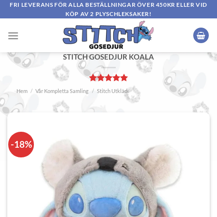
Skip
FRI LEVERANS FÖR ALLA BESTÄLLNINGAR ÖVER 450KR ELLER VID
KÖP AV 2 PLYSCHLEKSAKER!
to
content
STITCH GOSEDJUR KOALA
Betygsatt
1
5
Hem
/
Vår Kompletta Samling
/
Stitch Utklädd
av 5
baserat på
kundrecension
-18%