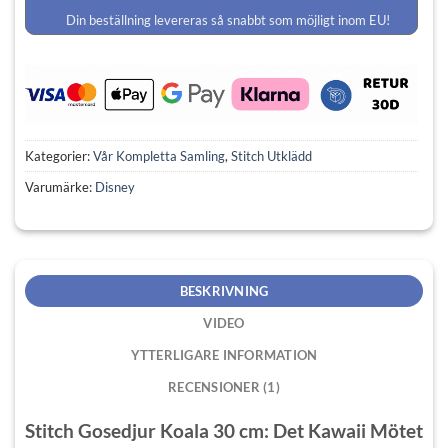
Din beställning levereras så snabbt som möjligt inom EU!
Kategorier:
Vår Kompletta Samling
,
Stitch Utklädd
Varumärke:
Disney
BESKRIVNING
VIDEO
YTTERLIGARE INFORMATION
RECENSIONER (1)
Stitch Gosedjur Koala 30 cm: Det Kawaii Mötet