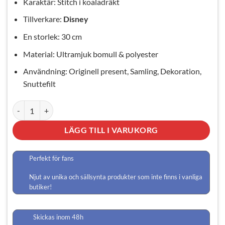
Karaktär: Stitch i koaladräkt
439 kr.
359 kr.
Tillverkare:
Disney
En storlek: 30 cm
Material: Ultramjuk bomull & polyester
Användning: Originell present, Samling, Dekoration,
Snuttefilt
Stitch Gosedjur Koala mängd
LÄGG TILL I VARUKORG
Perfekt för fans
Njut av unika och sällsynta produkter som inte finns i vanliga
butiker!
Skickas inom 48h