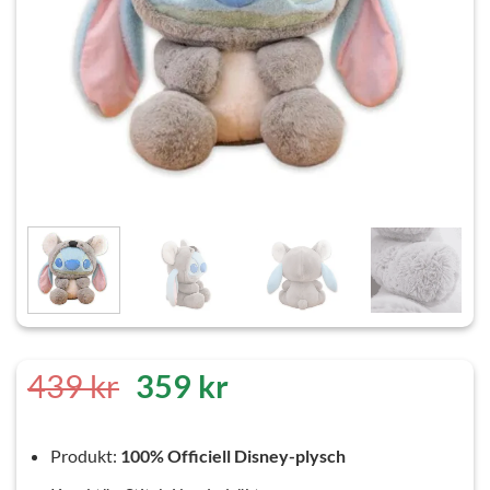
Det
Det
439
kr
359
kr
ursprungliga
nuvarande
priset
priset
Produkt:
100% Officiell Disney-plysch
var:
är: