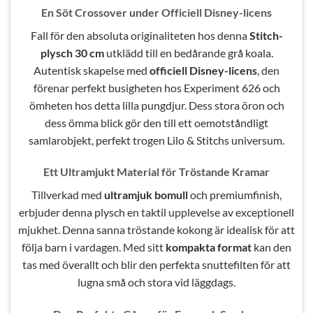
En Söt Crossover under Officiell Disney-licens
Fall för den absoluta originaliteten hos denna
Stitch-
plysch 30 cm
utklädd till en bedårande grå koala.
Autentisk skapelse med
officiell Disney-licens
, den
förenar perfekt busigheten hos Experiment 626 och
ömheten hos detta lilla pungdjur. Dess stora öron och
dess ömma blick gör den till ett oemotståndligt
samlarobjekt, perfekt trogen Lilo & Stitchs universum.
Ett Ultramjukt Material för Tröstande Kramar
Tillverkad med
ultramjuk bomull
och premiumfinish,
erbjuder denna plysch en taktil upplevelse av exceptionell
mjukhet. Denna sanna tröstande kokong är idealisk för att
följa barn i vardagen. Med sitt
kompakta format
kan den
tas med överallt och blir den perfekta snuttefilten för att
lugna små och stora vid läggdags.