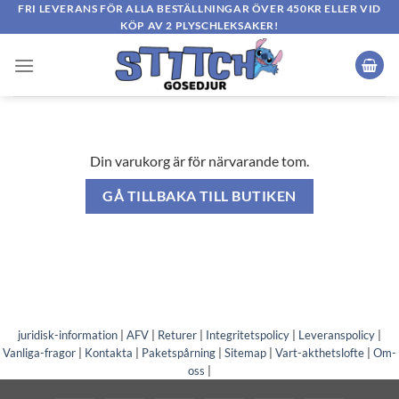
Skip
FRI LEVERANS FÖR ALLA BESTÄLLNINGAR ÖVER 450KR ELLER VID
KÖP AV 2 PLYSCHLEKSAKER!
to
content
Din varukorg är för närvarande tom.
GÅ TILLBAKA TILL BUTIKEN
juridisk-information
|
AFV
|
Returer
|
Integritetspolicy
|
Leveranspolicy
|
Vanliga-fragor
|
Kontakta
|
Paketspårning
|
Sitemap
|
Vart-akthetslofte
|
Om-
oss
|