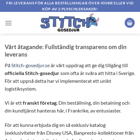
Skip
FRI LEVERANS FÖR ALLA BESTÄLLNINGAR ÖVER 450KR ELLER VID
KÖP AV 2 PLYSCHLEKSAKER!
to
content
Vårt åtagande: Fullständig transparens om din
leverans
På
Stitch-gosedjur.se
är vårt uppdrag att ge dig tillgång till
officiella Stitch-gosedjur
som ofta är svåra att hitta i Sverige.
För att uppnå detta har vi implementerat ett unikt
logistiksystem.
Vi är ett
franskt företag
. Din beställning, din betalning och
din kundtjänst hanteras här, i Frankrike, av entusiaster.
För att kunna erbjuda dig en så exklusiv katalog
(exklusiviteter från Disney USA, Banpresto-kollektioner från