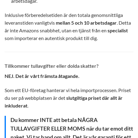
arbetsdagar.
Inklusive förberedelsetiden är den totala genomsnittliga
leveranstiden vanligtvis
mellan 5 och 10 arbetsdagar
. Detta
är inte Amazons snabbhet, utan en tjänst från en
specialist
som importerar en autentisk produkt till dig.
Tillkommer tullavgifter eller dolda skatter?
NEJ. Det är vårt främsta åtagande.
Som ett EU-företag hanterar vi hela importprocessen. Priset
du ser på webbplatsen är det
slutgiltiga priset där allt är
inkluderat
.
Du kommer
INTE att betala NÅGRA
TULLAVGIFTER ELLER MOMS
när du tar emot ditt
paket. Vi tar hand om allt. Det är vår garanti för ett