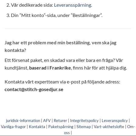
Vår dedikerade sida:
Leveransspårning
.
Din ”Mitt konto”-sida, under ”Beställningar”.
Jag har ett problem med min beställning, vem ska jag
kontakta?
Ett försenat paket, en skadad vara eller bara en fråga? Vår
kundtjänst,
baserad i Frankrike
, finns här för att hjälpa dig.
Kontakta vårt expertteam via e-post på följande adress:
contact@stitch-gosedjur.se
juridisk-information
|
AFV
|
Returer
|
Integritetspolicy
|
Leveranspolicy
|
Vanliga-fragor
|
Kontakta
|
Paketspårning
|
Sitemap
|
Vart-akthetslofte
|
Om-
oss
|