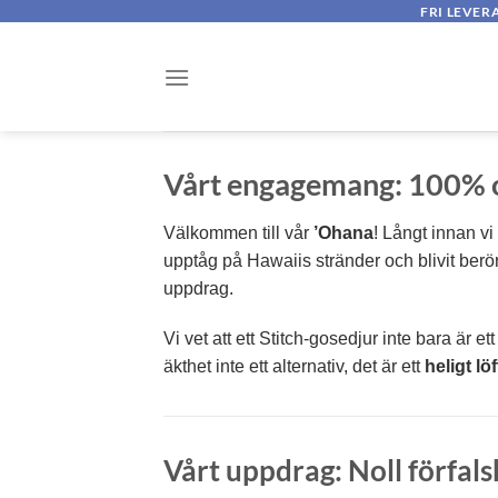
Skip
FRI LEVER
to
content
Vårt engagemang:
100% o
Välkommen till vår
’Ohana
! Långt innan vi
upptåg på Hawaiis stränder och blivit berör
uppdrag.
Vi vet att ett Stitch-gosedjur inte bara är 
äkthet inte ett alternativ, det är ett
heligt löf
Vårt uppdrag: Noll förfal