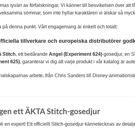
tyvärr av förfalskningar. Vi känner till besvikelsen över att få 
r tveksamma sömmar, som inte hyllar karaktären vi älskar så myck
a på denna punkt. Vårt engagemang är enkelt och totalt:
ficiella tillverkare och europeiska distributörer go
å Stitch
, ett bedårande
Angel (Experiment 624)
-gosedjur, en St
ent 625)
, garanterar vi dig att varje produkt i vår katalog är aute
inalskaparnas arbete, från Chris Sanders till Disney-animationste
gen ett ÄKTA Stitch-gosedjur
 bli en expert! Ett officiellt Stitch-gosedjur kännetecknas av detal