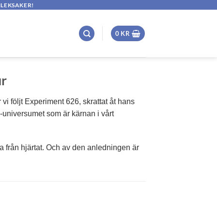
HLEKSAKER!
0
KR
ur
 vi följt Experiment 626, skrattat åt hans
ch-universumet som är kärnan i vårt
åva från hjärtat. Och av den anledningen är