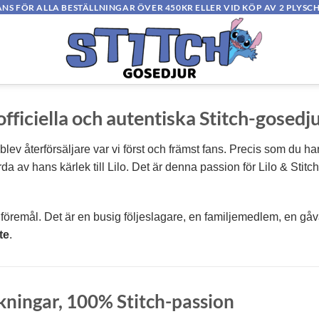
ANS FÖR ALLA BESTÄLLNINGAR ÖVER 450KR ELLER VID KÖP AV 2 PLYSC
fficiella och autentiska
Stitch-gosedj
 blev återförsäljare var vi först och främst fans. Precis som du har
da av hans kärlek till Lilo. Det är denna passion för Lilo & Stit
ett föremål. Det är en busig följeslagare, en familjemedlem, en g
te
.
skningar, 100% Stitch-passion