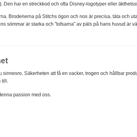
). Den har en streckkod och ofta Disney-logotyper eller äkthetssig
rna. Broderierna på Stitchs ögon och nos är precisa, täta och ut
ens sömmar är starka och ”tofsarna” av päls på hans huvud är vä
het
 sinnesro. Säkerheten att få en vacker, trogen och hållbar produk
ill.
ar denna passion med oss.