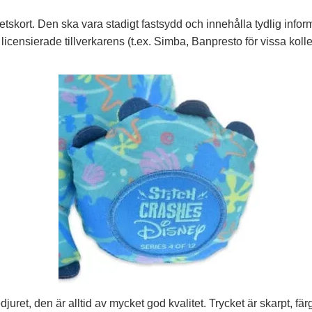
etskort. Den ska vara stadigt fastsydd och innehålla tydlig informa
n licensierade tillverkarens (t.ex. Simba, Banpresto för vissa koll
juret, den är alltid av mycket god kvalitet. Trycket är skarpt, fä