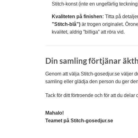
Stitch-konst (inte en ungefärlig teckning
Kvaliteten på finishen:
Titta på detalje
”Stitch-blå”)
är trogen originalet. Öron
kvalitet, aldrig ”billiga” att röra vid.
Din samling förtjänar äkt
Genom att välja Stitch-gosedjur.se väljer du
samling eller glädja den person du ger den t
Tack för ditt förtroende och för att du del
Mahalo!
Teamet på Stitch-gosedjur.se