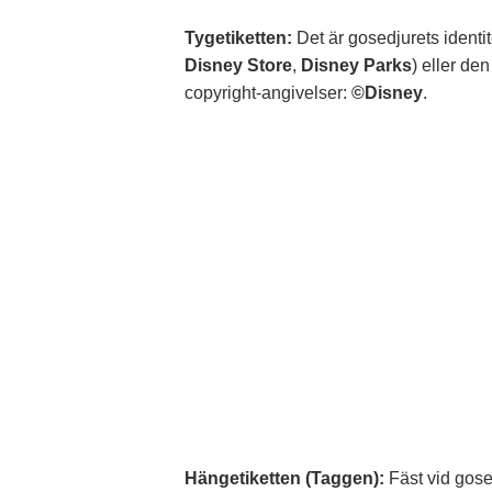
Tygetiketten:
Det är gosedjurets identit
Disney Store
,
Disney Parks
) eller de
copyright-angivelser:
©Disney
.
Hängetiketten (Taggen):
Fäst vid gosed