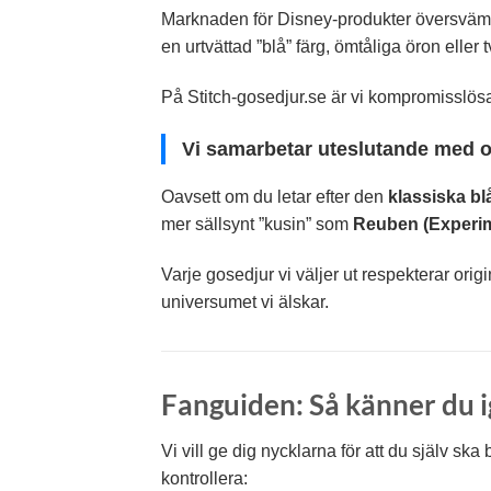
Marknaden för Disney-produkter översvämmas 
en urtvättad ”blå” färg, ömtåliga öron elle
På Stitch-gosedjur.se är vi kompromisslös
Vi samarbetar uteslutande med of
Oavsett om du letar efter den
klassiska bl
mer sällsynt ”kusin” som
Reuben (Experim
Varje gosedjur vi väljer ut respekterar orig
universumet vi älskar.
Fanguiden: Så känner du i
Vi vill ge dig nycklarna för att du själv ska
kontrollera: